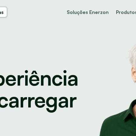
as
Soluções Enerzon
Produto
eriência 
carregar 